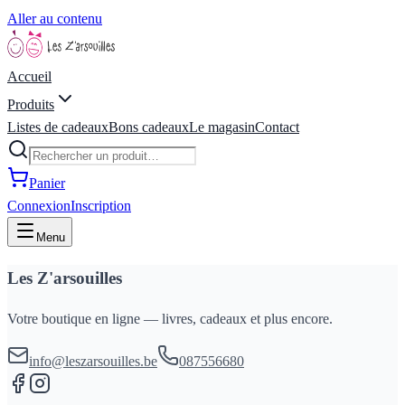
Aller au contenu
Accueil
Produits
Listes de cadeaux
Bons cadeaux
Le magasin
Contact
Panier
Connexion
Inscription
Menu
Les Z'arsouilles
Votre boutique en ligne — livres, cadeaux et plus encore.
info@leszarsouilles.be
087556680