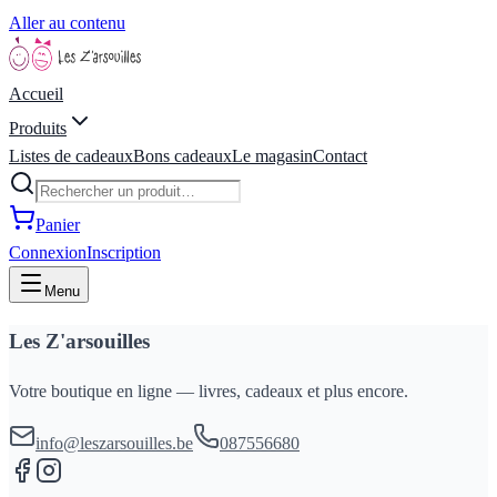
Aller au contenu
Accueil
Produits
Listes de cadeaux
Bons cadeaux
Le magasin
Contact
Panier
Connexion
Inscription
Menu
Les Z'arsouilles
Votre boutique en ligne — livres, cadeaux et plus encore.
info@leszarsouilles.be
087556680