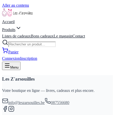
Aller au contenu
Accueil
Produits
Listes de cadeaux
Bons cadeaux
Le magasin
Contact
Panier
Connexion
Inscription
Menu
Les Z'arsouilles
Votre boutique en ligne — livres, cadeaux et plus encore.
info@leszarsouilles.be
087556680