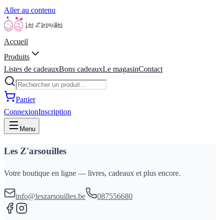
Aller au contenu
Accueil
Produits
Listes de cadeaux
Bons cadeaux
Le magasin
Contact
Panier
Connexion
Inscription
Menu
Les Z'arsouilles
Votre boutique en ligne — livres, cadeaux et plus encore.
info@leszarsouilles.be
087556680