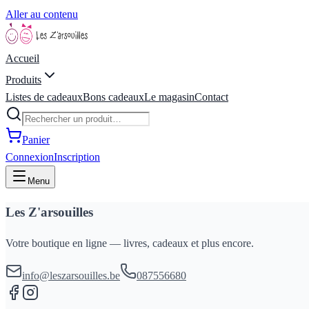
Aller au contenu
Accueil
Produits
Listes de cadeaux
Bons cadeaux
Le magasin
Contact
Panier
Connexion
Inscription
Menu
Les Z'arsouilles
Votre boutique en ligne — livres, cadeaux et plus encore.
info@leszarsouilles.be
087556680