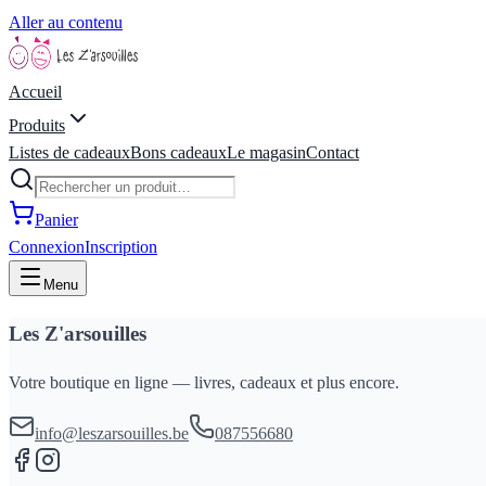
Aller au contenu
Accueil
Produits
Listes de cadeaux
Bons cadeaux
Le magasin
Contact
Panier
Connexion
Inscription
Menu
Les Z'arsouilles
Votre boutique en ligne — livres, cadeaux et plus encore.
info@leszarsouilles.be
087556680