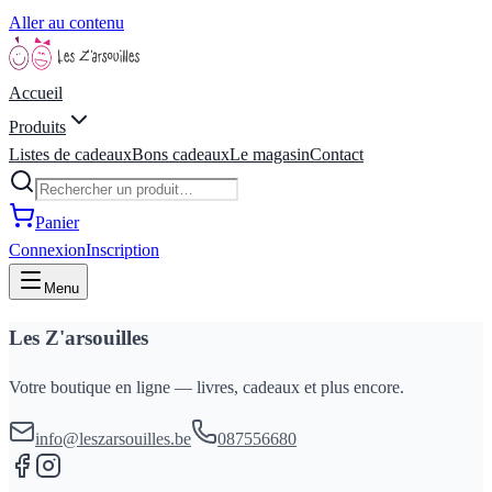
Aller au contenu
Accueil
Produits
Listes de cadeaux
Bons cadeaux
Le magasin
Contact
Panier
Connexion
Inscription
Menu
Les Z'arsouilles
Votre boutique en ligne — livres, cadeaux et plus encore.
info@leszarsouilles.be
087556680