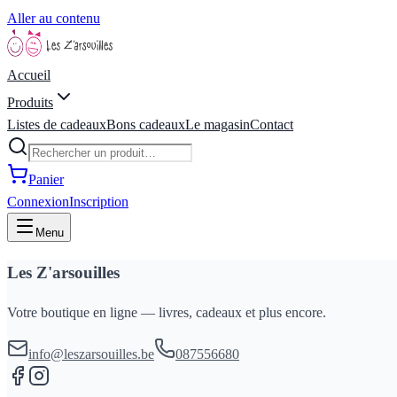
Aller au contenu
Accueil
Produits
Listes de cadeaux
Bons cadeaux
Le magasin
Contact
Panier
Connexion
Inscription
Menu
Les Z'arsouilles
Votre boutique en ligne — livres, cadeaux et plus encore.
info@leszarsouilles.be
087556680