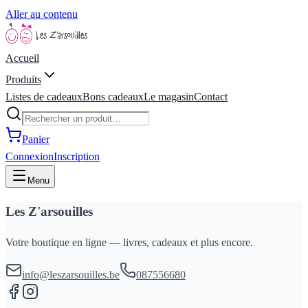
Aller au contenu
Accueil
Produits
Listes de cadeaux
Bons cadeaux
Le magasin
Contact
Panier
Connexion
Inscription
Menu
Les Z'arsouilles
Votre boutique en ligne — livres, cadeaux et plus encore.
info@leszarsouilles.be
087556680