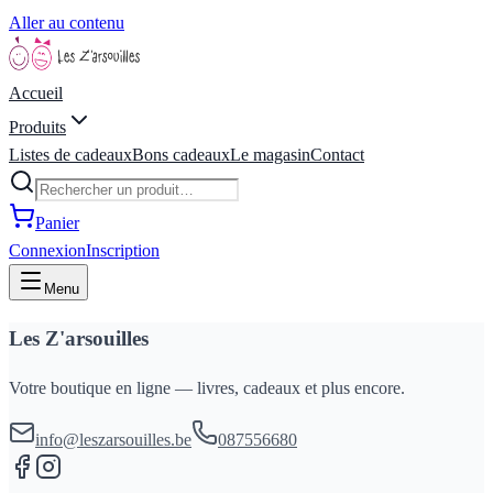
Aller au contenu
Accueil
Produits
Listes de cadeaux
Bons cadeaux
Le magasin
Contact
Panier
Connexion
Inscription
Menu
Les Z'arsouilles
Votre boutique en ligne — livres, cadeaux et plus encore.
info@leszarsouilles.be
087556680