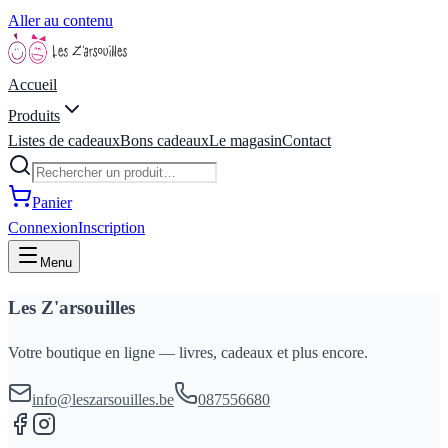
Aller au contenu
Accueil
Produits
Listes de cadeaux
Bons cadeaux
Le magasin
Contact
Panier
Connexion
Inscription
Menu
Les Z'arsouilles
Votre boutique en ligne — livres, cadeaux et plus encore.
info@leszarsouilles.be
087556680