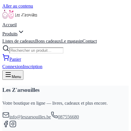
Aller au contenu
Accueil
Produits
Listes de cadeaux
Bons cadeaux
Le magasin
Contact
Panier
Connexion
Inscription
Menu
Les Z'arsouilles
Votre boutique en ligne — livres, cadeaux et plus encore.
info@leszarsouilles.be
087556680