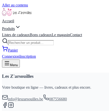
Aller au contenu
Accueil
Produits
Listes de cadeaux
Bons cadeaux
Le magasin
Contact
Panier
Connexion
Inscription
Menu
Les Z'arsouilles
Votre boutique en ligne — livres, cadeaux et plus encore.
info@leszarsouilles.be
087556680