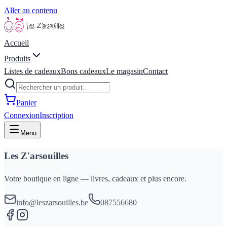
Aller au contenu
Accueil
Produits
Listes de cadeaux
Bons cadeaux
Le magasin
Contact
Panier
Connexion
Inscription
Menu
Les Z'arsouilles
Votre boutique en ligne — livres, cadeaux et plus encore.
info@leszarsouilles.be
087556680