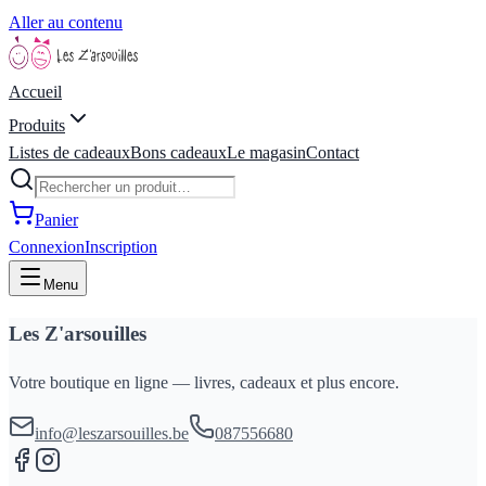
Aller au contenu
Accueil
Produits
Listes de cadeaux
Bons cadeaux
Le magasin
Contact
Panier
Connexion
Inscription
Menu
Les Z'arsouilles
Votre boutique en ligne — livres, cadeaux et plus encore.
info@leszarsouilles.be
087556680