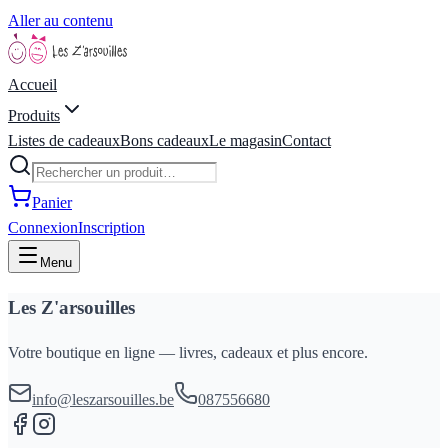
Aller au contenu
Accueil
Produits
Listes de cadeaux
Bons cadeaux
Le magasin
Contact
Panier
Connexion
Inscription
Menu
Les Z'arsouilles
Votre boutique en ligne — livres, cadeaux et plus encore.
info@leszarsouilles.be
087556680