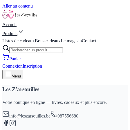
Aller au contenu
Accueil
Produits
Listes de cadeaux
Bons cadeaux
Le magasin
Contact
Panier
Connexion
Inscription
Menu
Les Z'arsouilles
Votre boutique en ligne — livres, cadeaux et plus encore.
info@leszarsouilles.be
087556680