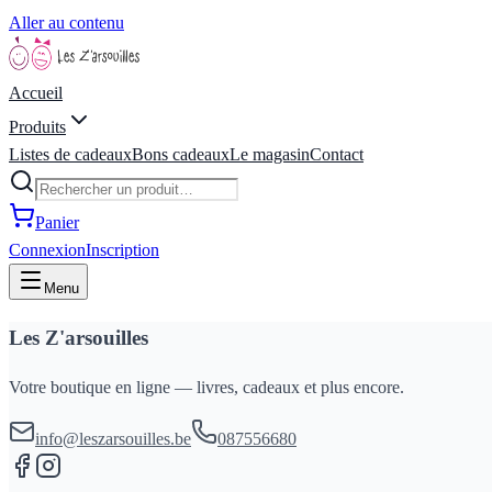
Aller au contenu
Accueil
Produits
Listes de cadeaux
Bons cadeaux
Le magasin
Contact
Panier
Connexion
Inscription
Menu
Les Z'arsouilles
Votre boutique en ligne — livres, cadeaux et plus encore.
info@leszarsouilles.be
087556680