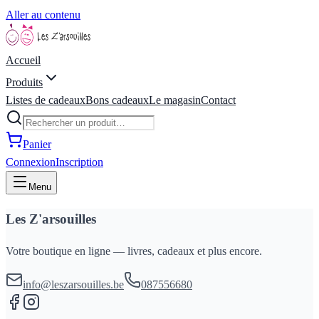
Aller au contenu
Accueil
Produits
Listes de cadeaux
Bons cadeaux
Le magasin
Contact
Panier
Connexion
Inscription
Menu
Les Z'arsouilles
Votre boutique en ligne — livres, cadeaux et plus encore.
info@leszarsouilles.be
087556680