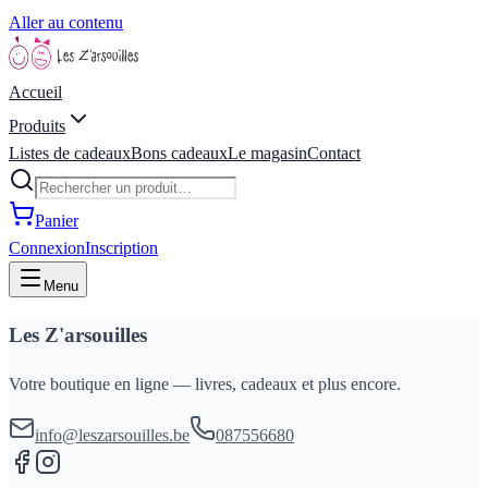
Aller au contenu
Accueil
Produits
Listes de cadeaux
Bons cadeaux
Le magasin
Contact
Panier
Connexion
Inscription
Menu
Les Z'arsouilles
Votre boutique en ligne — livres, cadeaux et plus encore.
info@leszarsouilles.be
087556680