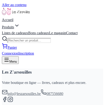
Aller au contenu
Accueil
Produits
Listes de cadeaux
Bons cadeaux
Le magasin
Contact
Panier
Connexion
Inscription
Menu
Les Z'arsouilles
Votre boutique en ligne — livres, cadeaux et plus encore.
info@leszarsouilles.be
087556680