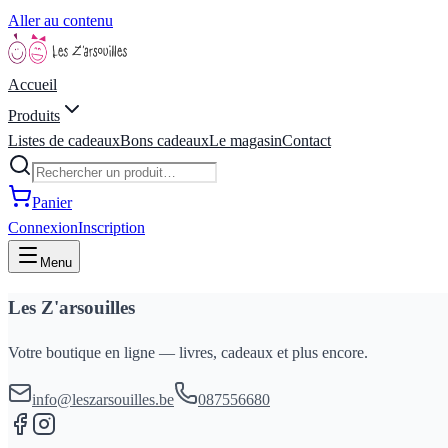
Aller au contenu
Accueil
Produits
Listes de cadeaux
Bons cadeaux
Le magasin
Contact
Panier
Connexion
Inscription
Menu
Les Z'arsouilles
Votre boutique en ligne — livres, cadeaux et plus encore.
info@leszarsouilles.be
087556680