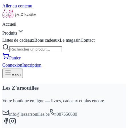
Aller au contenu
Accueil
Produits
Listes de cadeaux
Bons cadeaux
Le magasin
Contact
Panier
Connexion
Inscription
Menu
Les Z'arsouilles
Votre boutique en ligne — livres, cadeaux et plus encore.
info@leszarsouilles.be
087556680