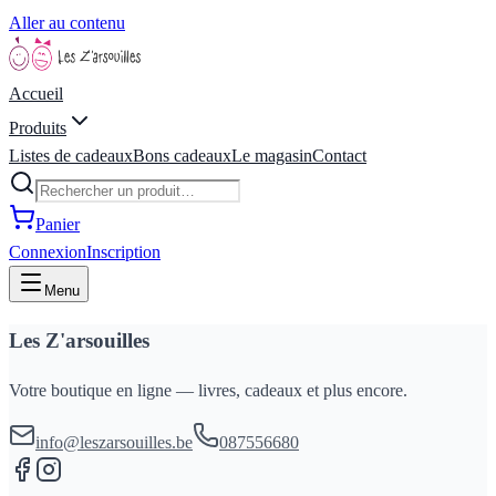
Aller au contenu
Accueil
Produits
Listes de cadeaux
Bons cadeaux
Le magasin
Contact
Panier
Connexion
Inscription
Menu
Les Z'arsouilles
Votre boutique en ligne — livres, cadeaux et plus encore.
info@leszarsouilles.be
087556680