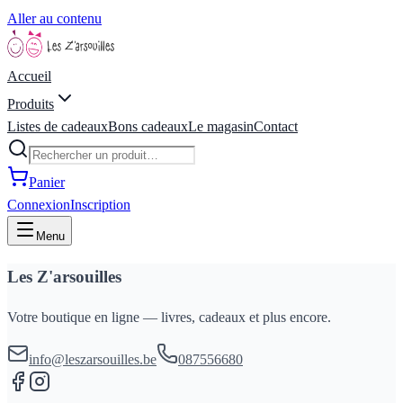
Aller au contenu
Accueil
Produits
Listes de cadeaux
Bons cadeaux
Le magasin
Contact
Panier
Connexion
Inscription
Menu
Les Z'arsouilles
Votre boutique en ligne — livres, cadeaux et plus encore.
info@leszarsouilles.be
087556680