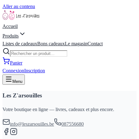
Aller au contenu
Accueil
Produits
Listes de cadeaux
Bons cadeaux
Le magasin
Contact
Panier
Connexion
Inscription
Menu
Les Z'arsouilles
Votre boutique en ligne — livres, cadeaux et plus encore.
info@leszarsouilles.be
087556680