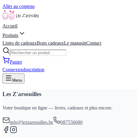
Aller au contenu
Accueil
Produits
Listes de cadeaux
Bons cadeaux
Le magasin
Contact
Panier
Connexion
Inscription
Menu
Les Z'arsouilles
Votre boutique en ligne — livres, cadeaux et plus encore.
info@leszarsouilles.be
087556680