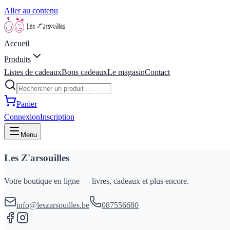
Aller au contenu
Accueil
Produits
Listes de cadeaux
Bons cadeaux
Le magasin
Contact
Panier
Connexion
Inscription
Menu
Les Z'arsouilles
Votre boutique en ligne — livres, cadeaux et plus encore.
info@leszarsouilles.be
087556680