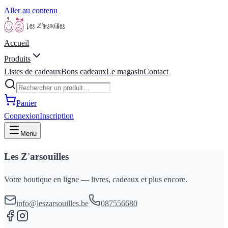
Aller au contenu
Accueil
Produits
Listes de cadeaux
Bons cadeaux
Le magasin
Contact
Panier
Connexion
Inscription
Menu
Les Z'arsouilles
Votre boutique en ligne — livres, cadeaux et plus encore.
info@leszarsouilles.be
087556680