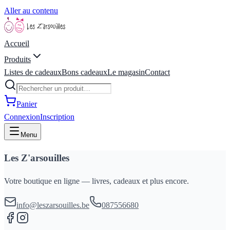
Aller au contenu
Accueil
Produits
Listes de cadeaux
Bons cadeaux
Le magasin
Contact
Panier
Connexion
Inscription
Menu
Les Z'arsouilles
Votre boutique en ligne — livres, cadeaux et plus encore.
info@leszarsouilles.be
087556680