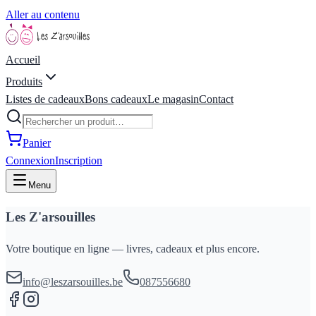
Aller au contenu
Accueil
Produits
Listes de cadeaux
Bons cadeaux
Le magasin
Contact
Panier
Connexion
Inscription
Menu
Les Z'arsouilles
Votre boutique en ligne — livres, cadeaux et plus encore.
info@leszarsouilles.be
087556680