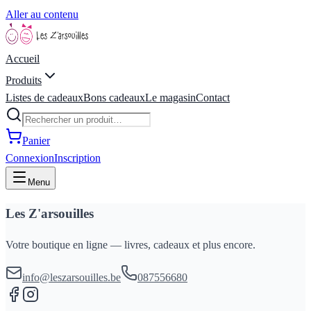
Aller au contenu
Accueil
Produits
Listes de cadeaux
Bons cadeaux
Le magasin
Contact
Panier
Connexion
Inscription
Menu
Les Z'arsouilles
Votre boutique en ligne — livres, cadeaux et plus encore.
info@leszarsouilles.be
087556680