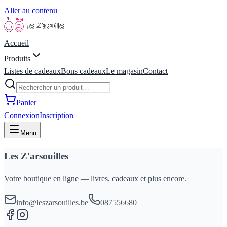
Aller au contenu
Accueil
Produits
Listes de cadeaux
Bons cadeaux
Le magasin
Contact
Panier
Connexion
Inscription
Menu
Les Z'arsouilles
Votre boutique en ligne — livres, cadeaux et plus encore.
info@leszarsouilles.be
087556680