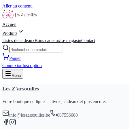
Aller au contenu
Accueil
Produits
Listes de cadeaux
Bons cadeaux
Le magasin
Contact
Panier
Connexion
Inscription
Menu
Les Z'arsouilles
Votre boutique en ligne — livres, cadeaux et plus encore.
info@leszarsouilles.be
087556680