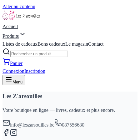
Aller au contenu
Accueil
Produits
Listes de cadeaux
Bons cadeaux
Le magasin
Contact
Panier
Connexion
Inscription
Menu
Les Z'arsouilles
Votre boutique en ligne — livres, cadeaux et plus encore.
info@leszarsouilles.be
087556680