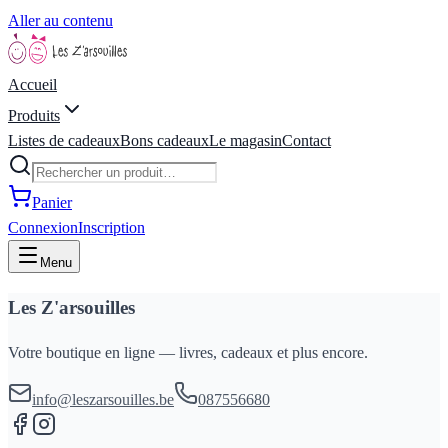
Aller au contenu
Accueil
Produits
Listes de cadeaux
Bons cadeaux
Le magasin
Contact
Panier
Connexion
Inscription
Menu
Les Z'arsouilles
Votre boutique en ligne — livres, cadeaux et plus encore.
info@leszarsouilles.be
087556680