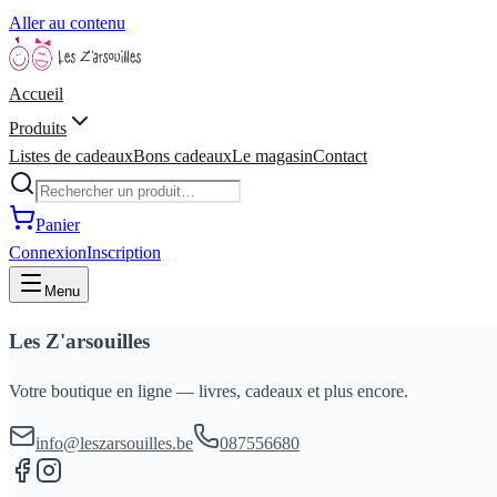
Aller au contenu
Accueil
Produits
Listes de cadeaux
Bons cadeaux
Le magasin
Contact
Panier
Connexion
Inscription
Menu
Les Z'arsouilles
Votre boutique en ligne — livres, cadeaux et plus encore.
info@leszarsouilles.be
087556680