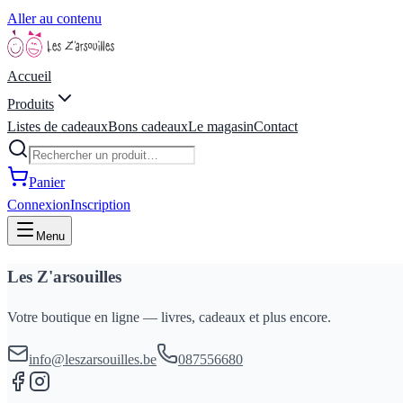
Aller au contenu
Accueil
Produits
Listes de cadeaux
Bons cadeaux
Le magasin
Contact
Panier
Connexion
Inscription
Menu
Les Z'arsouilles
Votre boutique en ligne — livres, cadeaux et plus encore.
info@leszarsouilles.be
087556680