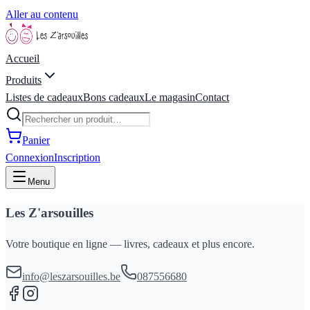
Aller au contenu
Accueil
Produits
Listes de cadeaux
Bons cadeaux
Le magasin
Contact
Panier
Connexion
Inscription
Menu
Les Z'arsouilles
Votre boutique en ligne — livres, cadeaux et plus encore.
info@leszarsouilles.be
087556680