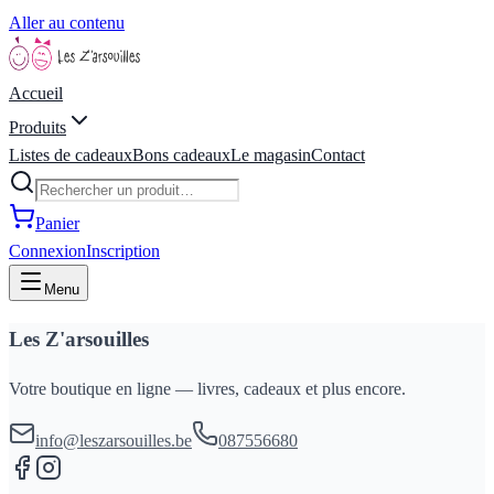
Aller au contenu
Accueil
Produits
Listes de cadeaux
Bons cadeaux
Le magasin
Contact
Panier
Connexion
Inscription
Menu
Les Z'arsouilles
Votre boutique en ligne — livres, cadeaux et plus encore.
info@leszarsouilles.be
087556680