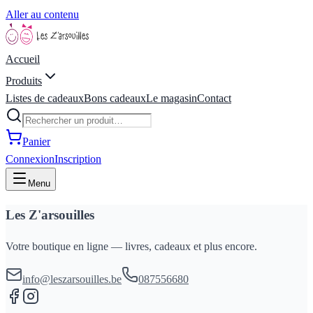
Aller au contenu
Accueil
Produits
Listes de cadeaux
Bons cadeaux
Le magasin
Contact
Panier
Connexion
Inscription
Menu
Les Z'arsouilles
Votre boutique en ligne — livres, cadeaux et plus encore.
info@leszarsouilles.be
087556680