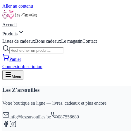
Aller au contenu
Accueil
Produits
Listes de cadeaux
Bons cadeaux
Le magasin
Contact
Panier
Connexion
Inscription
Menu
Les Z'arsouilles
Votre boutique en ligne — livres, cadeaux et plus encore.
info@leszarsouilles.be
087556680