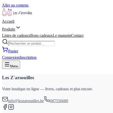
Aller au contenu
Accueil
Produits
Listes de cadeaux
Bons cadeaux
Le magasin
Contact
Panier
Connexion
Inscription
Menu
Les Z'arsouilles
Votre boutique en ligne — livres, cadeaux et plus encore.
info@leszarsouilles.be
087556680