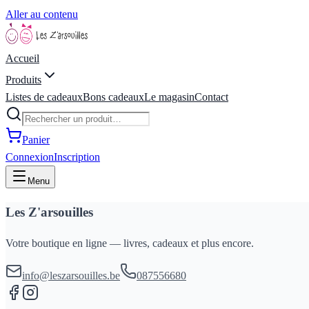
Aller au contenu
Accueil
Produits
Listes de cadeaux
Bons cadeaux
Le magasin
Contact
Panier
Connexion
Inscription
Menu
Les Z'arsouilles
Votre boutique en ligne — livres, cadeaux et plus encore.
info@leszarsouilles.be
087556680