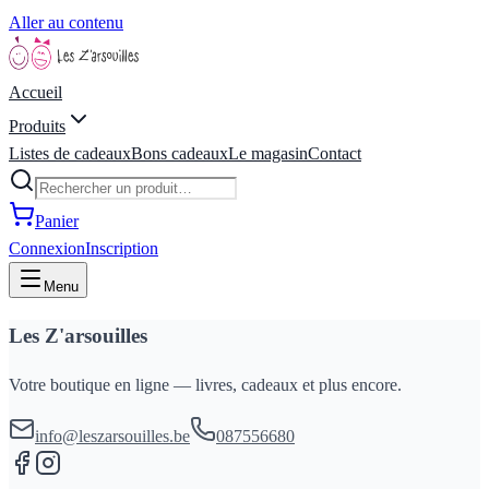
Aller au contenu
Accueil
Produits
Listes de cadeaux
Bons cadeaux
Le magasin
Contact
Panier
Connexion
Inscription
Menu
Les Z'arsouilles
Votre boutique en ligne — livres, cadeaux et plus encore.
info@leszarsouilles.be
087556680