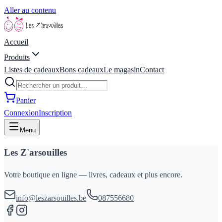
Aller au contenu
Accueil
Produits
Listes de cadeaux
Bons cadeaux
Le magasin
Contact
Panier
Connexion
Inscription
Menu
Les Z'arsouilles
Votre boutique en ligne — livres, cadeaux et plus encore.
info@leszarsouilles.be
087556680