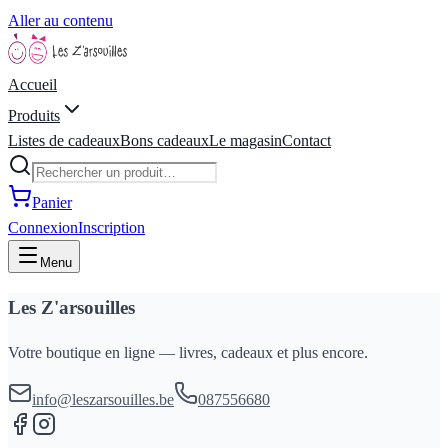
Aller au contenu
Accueil
Produits
Listes de cadeaux
Bons cadeaux
Le magasin
Contact
Panier
Connexion
Inscription
Menu
Les Z'arsouilles
Votre boutique en ligne — livres, cadeaux et plus encore.
info@leszarsouilles.be
087556680