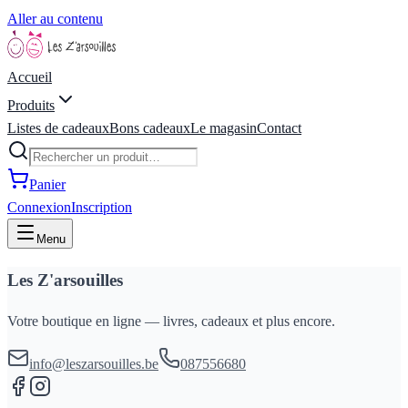
Aller au contenu
Accueil
Produits
Listes de cadeaux
Bons cadeaux
Le magasin
Contact
Panier
Connexion
Inscription
Menu
Les Z'arsouilles
Votre boutique en ligne — livres, cadeaux et plus encore.
info@leszarsouilles.be
087556680