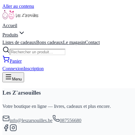
Aller au contenu
Accueil
Produits
Listes de cadeaux
Bons cadeaux
Le magasin
Contact
Panier
Connexion
Inscription
Menu
Les Z'arsouilles
Votre boutique en ligne — livres, cadeaux et plus encore.
info@leszarsouilles.be
087556680