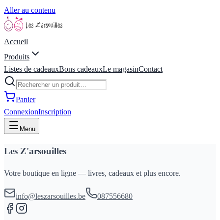
Aller au contenu
Accueil
Produits
Listes de cadeaux
Bons cadeaux
Le magasin
Contact
Panier
Connexion
Inscription
Menu
Les Z'arsouilles
Votre boutique en ligne — livres, cadeaux et plus encore.
info@leszarsouilles.be
087556680